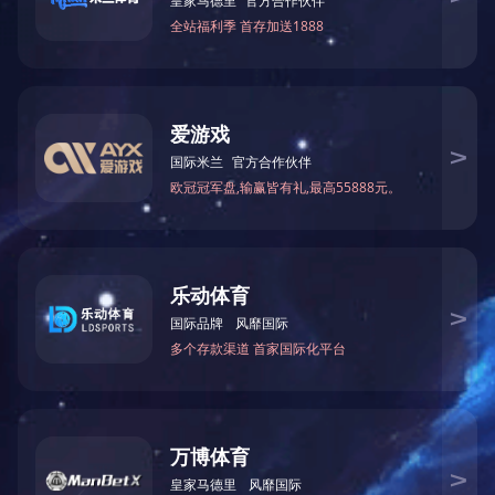
结构零件生产线
注射成形生产线
MIM真空烧结炉
全自动高温推杆炉